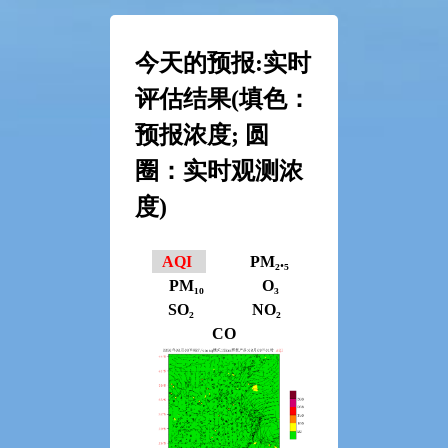
今天的预报:实时
评估结果(填色：
预报浓度; 圆
圈：实时观测浓
度)
AQI
PM₂.₅
PM₁₀
O₃
SO₂
NO₂
CO