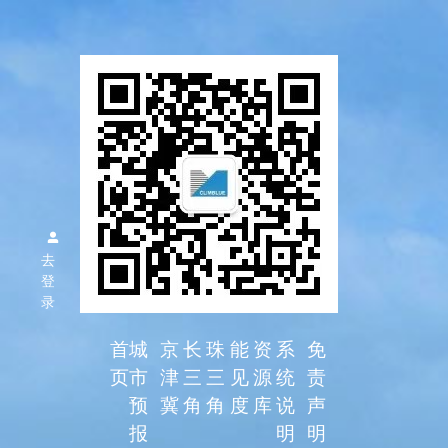
区域空气
质量预报
去
系统
登
录
首
城
京
长
珠
能
资
系
免
页
市
津
三
三
见
源
统
责
预
冀
角
角
度
库
说
声
报
明
明