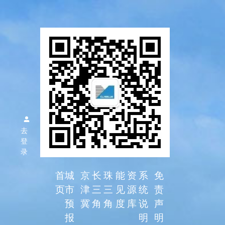
区域空气
质量预报
去
系统
登
录
首
城
京
长
珠
能
资
系
免
页
市
津
三
三
见
源
统
责
预
冀
角
角
度
库
说
声
报
明
明