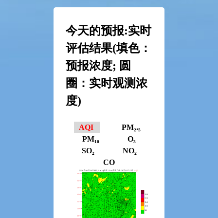
今天的预报:实时
评估结果(填色：
预报浓度; 圆
圈：实时观测浓
度)
AQI
PM₂.₅
PM₁₀
O₃
SO₂
NO₂
CO