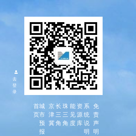
区域空气
质量预报
去
系统
登
录
首
城
京
长
珠
能
资
系
免
页
市
津
三
三
见
源
统
责
预
冀
角
角
度
库
说
声
报
明
明