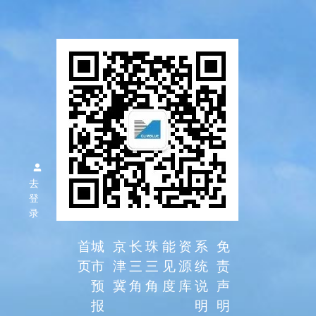
区域空气
质量预报
去
系统
登
录
首
城
京
长
珠
能
资
系
免
页
市
津
三
三
见
源
统
责
预
冀
角
角
度
库
说
声
报
明
明