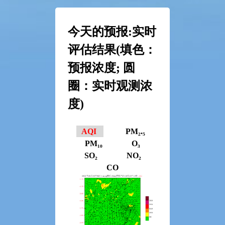
今天的预报:实时
评估结果(填色：
预报浓度; 圆
圈：实时观测浓
度)
AQI
PM₂.₅
PM₁₀
O₃
SO₂
NO₂
CO