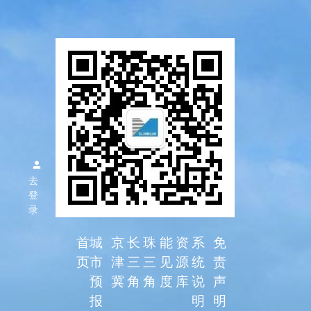
区域空气
质量预报
去
系统
登
录
首
城
京
长
珠
能
资
系
免
页
市
津
三
三
见
源
统
责
预
冀
角
角
度
库
说
声
报
明
明