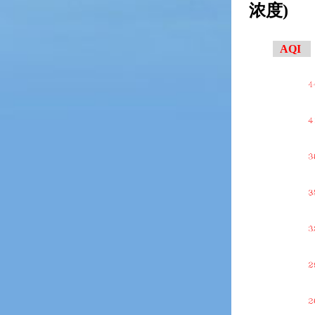
浓度)
AQI