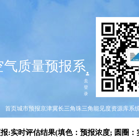
空气质量预报系
去
登
录
首页
城市预报
京津冀
长三角
珠三角
能见度
资源库
系
报:实时评估结果(填色：预报浓度; 圆圈