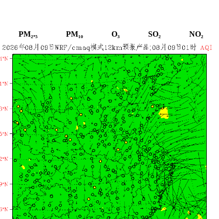
PM₂.₅
PM₁₀
O₃
SO₂
NO₂