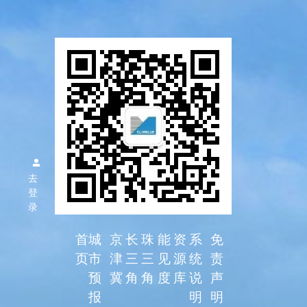
区域空气
质量预报
去
系统
登
录
首
城
京
长
珠
能
资
系
免
页
市
津
三
三
见
源
统
责
预
冀
角
角
度
库
说
声
报
明
明