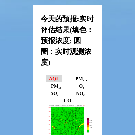
今天的预报:实时
评估结果(填色：
预报浓度; 圆
圈：实时观测浓
度)
AQI
PM₂.₅
PM₁₀
O₃
SO₂
NO₂
CO